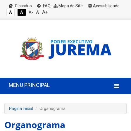
Glossário
FAQ
Mapa do Site
Acessibilidade
A+
A
A
A
A-
MENU PRINCIPAL
Página Inicial
Organograma
Organograma