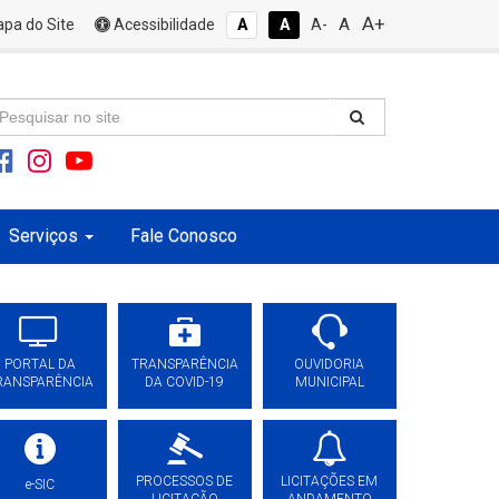
A+
A
pa do Site
Acessibilidade
A
A
A-
Serviços
Fale Conosco
PORTAL DA
TRANSPARÊNCIA
OUVIDORIA
RANSPARÊNCIA
DA COVID-19
MUNICIPAL
PROCESSOS DE
LICITAÇÕES EM
e-SIC