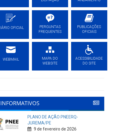
LICITAÇÃO
ANDAMENTO
PERGUNTAS
PUBLICAÇÕES
IÁRIO OFICIAL
FREQUENTES
OFICIAIS
MAPA DO
ACESSIBILIDADE
WEBMAIL
WEBSITE
DO SITE
INFORMATIVOS
PLANO DE AÇÃO PNEERQ-
JUREMA/PE
9 de fevereiro de 2026