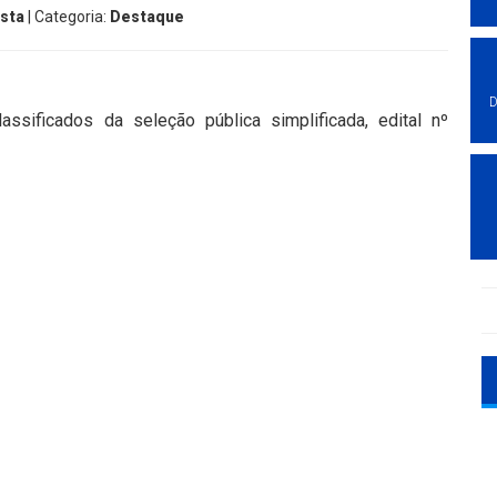
ista
| Categoria:
Destaque
D
ssificados da seleção pública simplificada, edital nº