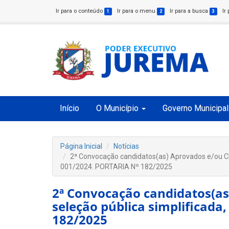
Ir para o conteúdo
Ir para o menu
Ir para a busca
Ir
1
2
3
Início
O Município
Governo Municipal
Página Inicial
Notícias
2ª Convocação candidatos(as) Aprovados e/ou Clas
001/2024. PORTARIA Nº 182/2025
2ª Convocação candidatos(as
seleção pública simplificada
182/2025