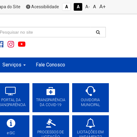
A+
A
pa do Site
Acessibilidade
A
A
A-
Serviços
Fale Conosco
PORTAL DA
TRANSPARÊNCIA
OUVIDORIA
RANSPARÊNCIA
DA COVID-19
MUNICIPAL
PROCESSOS DE
LICITAÇÕES EM
e-SIC