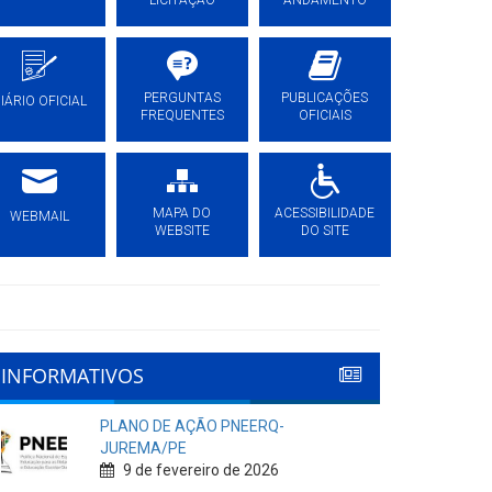
LICITAÇÃO
ANDAMENTO
PERGUNTAS
PUBLICAÇÕES
IÁRIO OFICIAL
FREQUENTES
OFICIAIS
MAPA DO
ACESSIBILIDADE
WEBMAIL
WEBSITE
DO SITE
INFORMATIVOS
PLANO DE AÇÃO PNEERQ-
JUREMA/PE
9 de fevereiro de 2026