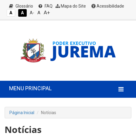
Glossário
FAQ
Mapa do Site
Acessibilidade
A+
A
A
A
A-
MENU PRINCIPAL
Página Inicial
Notícias
Notícias