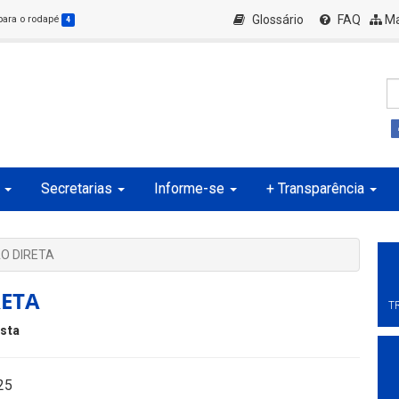
Glossário
FAQ
Ma
 para o rodapé
4
Secretarias
Informe-se
+ Transparência
O DIRETA
RETA
T
ista
25