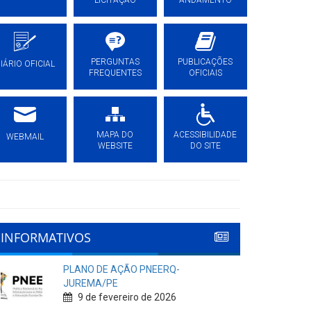
LICITAÇÃO
ANDAMENTO
PERGUNTAS
PUBLICAÇÕES
IÁRIO OFICIAL
FREQUENTES
OFICIAIS
MAPA DO
ACESSIBILIDADE
WEBMAIL
WEBSITE
DO SITE
INFORMATIVOS
PLANO DE AÇÃO PNEERQ-
JUREMA/PE
9 de fevereiro de 2026