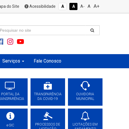
A+
A
pa do Site
Acessibilidade
A
A
A-
Serviços
Fale Conosco
PORTAL DA
TRANSPARÊNCIA
OUVIDORIA
RANSPARÊNCIA
DA COVID-19
MUNICIPAL
PROCESSOS DE
LICITAÇÕES EM
e-SIC