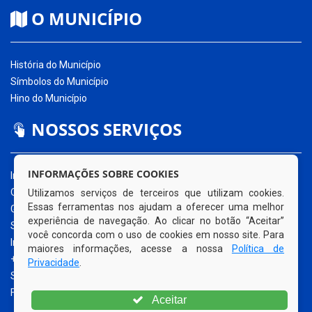
O MUNICÍPIO
História do Município
Símbolos do Município
Hino do Município
NOSSOS SERVIÇOS
INFORMAÇÕES SOBRE COOKIES
Início
O Município
Utilizamos serviços de terceiros que utilizam cookies.
Essas ferramentas nos ajudam a oferecer uma melhor
Governo Municipal
experiência de navegação. Ao clicar no botão “Aceitar”
Secretarias
você concorda com o uso de cookies em nosso site. Para
Informe-se
maiores informações, acesse a nossa
Política de
+ Transparência
Privacidade
.
Serviços
Fale Conosco
Aceitar