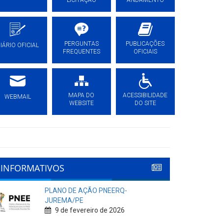
LICITAÇÃO
ANDAMENTO
PERGUNTAS
PUBLICAÇÕES
IÁRIO OFICIAL
FREQUENTES
OFICIAIS
MAPA DO
ACESSIBILIDADE
WEBMAIL
WEBSITE
DO SITE
INFORMATIVOS
PLANO DE AÇÃO PNEERQ-
JUREMA/PE
9 de fevereiro de 2026