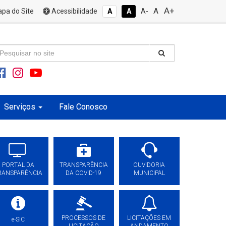
A+
A
pa do Site
Acessibilidade
A
A
A-
Serviços
Fale Conosco
PORTAL DA
TRANSPARÊNCIA
OUVIDORIA
RANSPARÊNCIA
DA COVID-19
MUNICIPAL
PROCESSOS DE
LICITAÇÕES EM
e-SIC