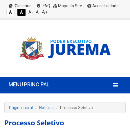
Glossário
FAQ
Mapa do Site
Acessibilidade
A+
A
A
A
A-
MENU PRINCIPAL
Página Inicial
Notícias
Processo Seletivo
Processo Seletivo