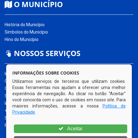
O MUNICÍPIO
História do Município
Símbolos do Município
Hino do Município
NOSSOS SERVIÇOS
INFORMAÇÕES SOBRE COOKIES
Início
O Município
Utilizamos serviços de terceiros que utilizam cookies.
Essas ferramentas nos ajudam a oferecer uma melhor
Governo Municipal
experiência de navegação. Ao clicar no botão “Aceitar”
Secretarias
você concorda com o uso de cookies em nosso site. Para
Informe-se
maiores informações, acesse a nossa
Política de
+ Transparência
Privacidade
.
Serviços
Fale Conosco
Aceitar